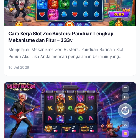
Cara Kerja Slot Zoo Busters: Panduan Lengkap
Mekanisme dan Fitur – 333v
Menjelajahi Mekanisme Zoo Busters: Panduan Bermain Slot
Penuh Aksi Jika Anda mencari pengalaman bermain yang
mendobrak pakem tradisional, Zoo Busters...
10 Jul 2026