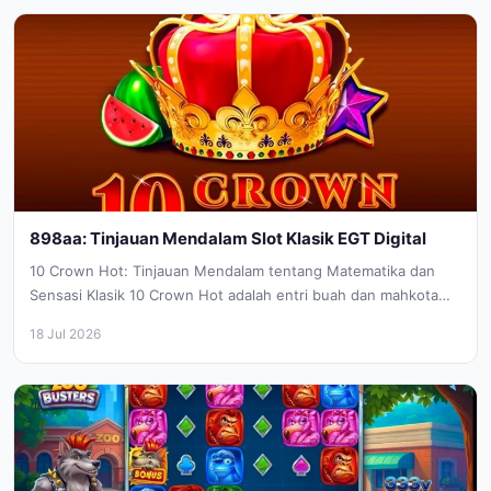
898aa: Tinjauan Mendalam Slot Klasik EGT Digital
10 Crown Hot: Tinjauan Mendalam tentang Matematika dan
Sensasi Klasik 10 Crown Hot adalah entri buah dan mahkota
dari EGT...
18 Jul 2026