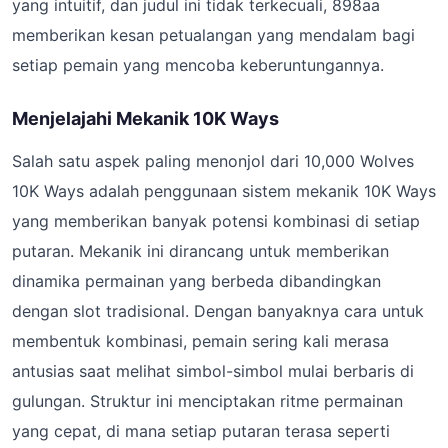
yang intuitif, dan judul ini tidak terkecuali, 898aa
memberikan kesan petualangan yang mendalam bagi
setiap pemain yang mencoba keberuntungannya.
Menjelajahi Mekanik 10K Ways
Salah satu aspek paling menonjol dari 10,000 Wolves
10K Ways adalah penggunaan sistem mekanik 10K Ways
yang memberikan banyak potensi kombinasi di setiap
putaran. Mekanik ini dirancang untuk memberikan
dinamika permainan yang berbeda dibandingkan
dengan slot tradisional. Dengan banyaknya cara untuk
membentuk kombinasi, pemain sering kali merasa
antusias saat melihat simbol-simbol mulai berbaris di
gulungan. Struktur ini menciptakan ritme permainan
yang cepat, di mana setiap putaran terasa seperti