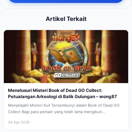
Artikel Terkait
Menelusuri Misteri Book of Dead GO Collect:
Petualangan Arkeologi di Balik Gulungan – wong87
Menjelajahi Misteri Kuil Tersembunyi dalam Book of Dead GO
Collect Bagi para pemain yang telah lama mengikuti
petualangan Rich Wilde,...
04 Agu 2026