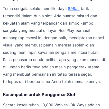
Tema serigala selalu memiliki daya
898aa
tarik
tersendiri dalam dunia slot. Ada nuansa misteri dan
kekuatan alam yang terpancar dari simbol-simbol
serigala yang muncul di layar. ReelPlay berhasil
menangkap esensi ini dengan baik, menciptakan narasi
visual yang membuat pemain merasa seolah-olah
sedang memimpin kawanan serigala melintasi hutan.
Rasa penasaran untuk melihat apa yang akan muncul di
gulungan berikutnya adalah mesin penggerak utama
yang membuat permainan ini tetap terasa segar,
terlepas dari berapa lama Anda telah memainkannya.
Kesimpulan untuk Penggemar Slot
Secara keseluruhan, 10,000 Wolves 10K Ways adalah